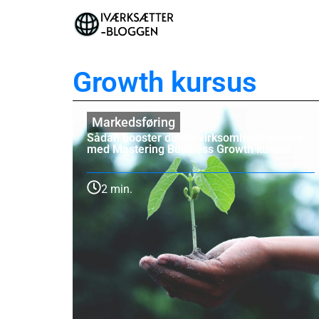
Growth kursus
Markedsføring
Sådan booster du din virksomheds succes
med Mastering Business Growth kursus
2 min.