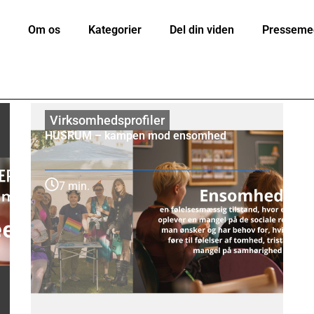
Om os
Kategorier
Del din viden
Presseme
Virksomhedsprofiler
HUSRUM – kampen mod ensomhed
7 min.