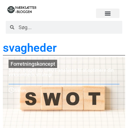
svagheder
Forretningskoncept
Sådan bruger du SWOT-analysen til at optimere din
virksomheds strategi
5 min.