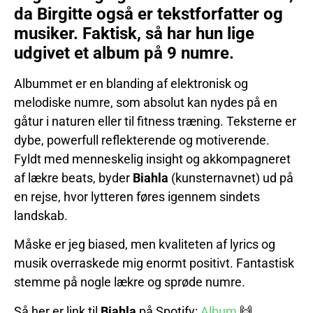
da Birgitte også er tekstforfatter og
musiker. Faktisk, så har hun lige
udgivet et album på 9 numre.
Albummet er en blanding af elektronisk og
melodiske numre, som absolut kan nydes på en
gåtur i naturen eller til fitness træning. Teksterne er
dybe, powerfull reflekterende og motiverende.
Fyldt med menneskelig insight og akkompagneret
af lækre beats, byder
Biahla
(kunsternavnet) ud på
en rejse, hvor lytteren føres igennem sindets
landskab.
Måske er jeg biased, men kvaliteten af lyrics og
musik overraskede mig enormt positivt. Fantastisk
stemme på nogle lækre og sprøde numre.
Så her er link til
Biahla
på Spotify:
Album
🙌