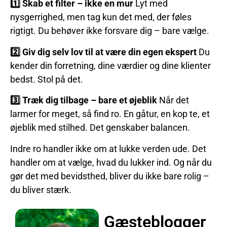
1️
⃣ Skab et filter – ikke en mur
Lyt med
nysgerrighed, men tag kun det med, der føles
rigtigt. Du behøver ikke forsvare dig – bare vælge.
2️
⃣ Giv dig selv lov til at være din egen ekspert
Du
kender din forretning, dine værdier og dine klienter
bedst. Stol på det.
3️
⃣ Træk dig tilbage – bare et øjeblik
Når det
larmer for meget, så find ro. En gåtur, en kop te, et
øjeblik med stilhed. Det genskaber balancen.
Indre ro handler ikke om at lukke verden ude. Det
handler om at vælge, hvad du lukker ind. Og når du
gør det med bevidsthed, bliver du ikke bare rolig –
du bliver stærk.
Gæsteblogger