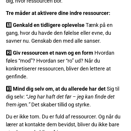
dig, hvor ressourcen bor.
Tre måder at aktivere dine indre ressourcer:
1️
⃣ Genkald en tidligere oplevelse
Tænk på en
gang, hvor du havde den følelse eller evne, du
savner nu. Genskab den med alle sanser.
2️
⃣ Giv ressourcen et navn og en form
Hvordan
føles “mod”? Hvordan ser “ro” ud? Når du
konkretiserer ressourcen, bliver den lettere at
genfinde.
3️
⃣ Mind dig selv om, at du allerede har det
Sig til
dig selv:
“Jeg har haft det før – jeg kan finde det
frem igen.”
Det skaber tillid og styrke.
Du er ikke tom. Du er fuld af ressourcer. Og når du
lærer at kontakte dem bevidst, bliver du ikke bare