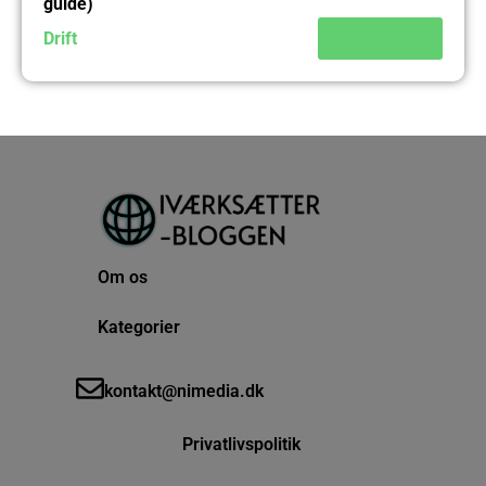
guide)
Drift
Læs mere
Om os
Kategorier
kontakt@nimedia.dk
Privatlivspolitik