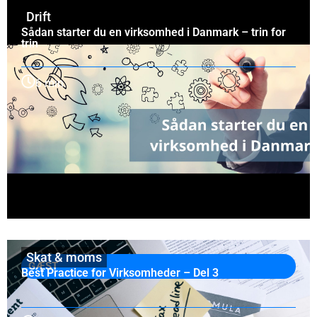
Drift
Sådan starter du en virksomhed i Danmark – trin for
trin
6 min.
Skat & moms
GÆST
Best Practice for Virksomheder – Del 3