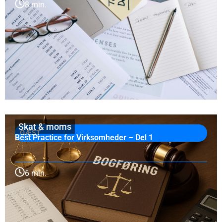
8 min.
Skat & moms
GÆST
Best Practice for Virksomheder – Del 1
6 min.