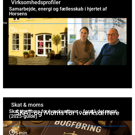
Virksomhedsprofiler
Samarbejde, energi og fællesskab i hjertet af
Horsens
5 min.
Skat & moms
Skat og moms for iværksættere – forstå det nemt
(2025-guide)
5 min.