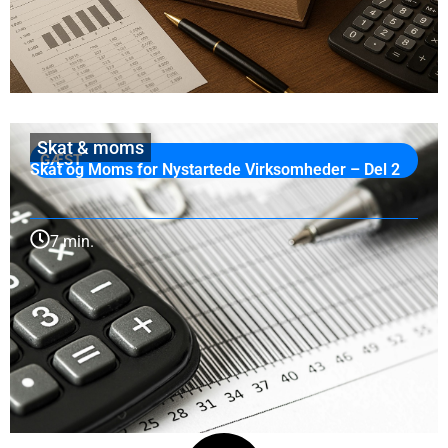
Skat & moms
GÆST
Skat og Moms for Nystartede Virksomheder – Del 2
7 min.