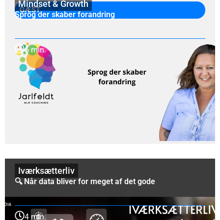
Mindset & Growth
GÆST
Sprog der skaber forandring
5 min.
Iværksætterliv
🔍 Når data bliver for meget af det gode
4 min.