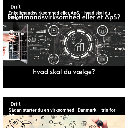
Drift
Enkeltmandsvirksomhed eller ApS – hvad skal du
vælge?
5 min.
Drift
Sådan starter du en virksomhed i Danmark – trin for
trin