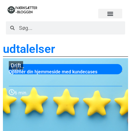
udtalelser
Drift
GÆST
Optimer din hjemmeside med kundecases
6 min.