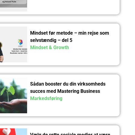
Mindset før metode – min rejse som
selvstændig – del 5
Mindset & Growth
Sådan booster du din virksomheds
succes med Mastering Business
Growth kursus
Markedsføring
Vælg de rette sociale medier at være