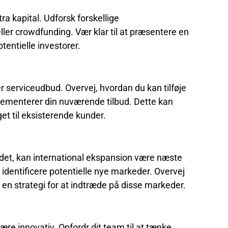
ra kapital. Udforsk forskellige
ller crowdfunding. Vær klar til at præsentere en
otentielle investorer.
er serviceudbud. Overvej, hvordan du kan tilføje
plementerer din nuværende tilbud. Dette kan
et til eksisterende kunder.
et, kan international ekspansion være næste
identificere potentielle nye markeder. Overvej
kl en strategi for at indtræde på disse markeder.
være innovativ. Opfordr dit team til at tænke