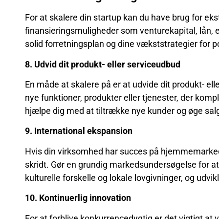
For at skalere din startup kan du have brug for ekst
finansieringsmuligheder som venturekapital, lån, e
solid forretningsplan og dine vækststrategier for p
8. Udvid dit produkt- eller serviceudbud
En måde at skalere på er at udvide dit produkt- ell
nye funktioner, produkter eller tjenester, der kom
hjælpe dig med at tiltrække nye kunder og øge salg
9. International ekspansion
Hvis din virksomhed har succes på hjemmemarked
skridt. Gør en grundig markedsundersøgelse for at 
kulturelle forskelle og lokale lovgivninger, og udvi
10. Kontinuerlig innovation
For at forblive konkurrencedygtig er det vigtigt at 