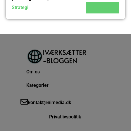
Strategi
Læs mere
Om os
Kategorier
kontakt@nimedia.dk
Privatlivspolitik